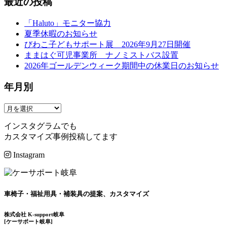
最近の投稿
ナ
ビ
「Haluto」モニター協力
夏季休暇のお知らせ
ゲ
びわこ子どもサポート展 2026年9月27日開催
ー
ままはぐ可児事業所 ナノミストバス設置
2026年ゴールデンウィーク期間中の休業日のお知らせ
シ
ョ
年月別
ン
インスタグラムでも
カスタマイズ事例投稿してます
Instagram
車椅子・福祉用具・補装具の提案、カスタマイズ
株式会社 K-support岐阜
[ケーサポート岐阜]