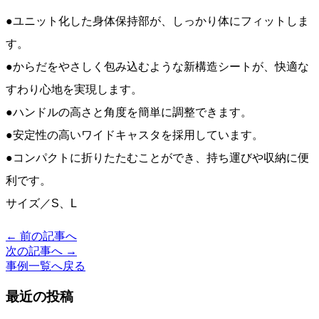
●ユニット化した身体保持部が、しっかり体にフィットしま
す。
●からだをやさしく包み込むような新構造シートが、快適な
すわり心地を実現します。
●ハンドルの高さと角度を簡単に調整できます。
●安定性の高いワイドキャスタを採用しています。
●コンパクトに折りたたむことができ、持ち運びや収納に便
利です。
サイズ／S、L
← 前の記事へ
投
次の記事へ →
稿
事例一覧へ戻る
ナ
最近の投稿
ビ