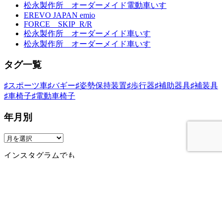
松永製作所 オーダーメイド電動車いす
ゲ
EREVO JAPAN emio
ー
FORCE SKIP_R/R
松永製作所 オーダーメイド車いす
シ
松永製作所 オーダーメイド車いす
ョ
タグ一覧
ン
♯スポーツ車
♯バギー
♯姿勢保持装置
♯歩行器
♯補助器具
♯補装具
♯車椅子
♯電動車椅子
年月別
インスタグラムでも
カスタマイズ事例投稿してます
Instagram
車椅子・福祉用具・補装具の提案、カスタマイズ