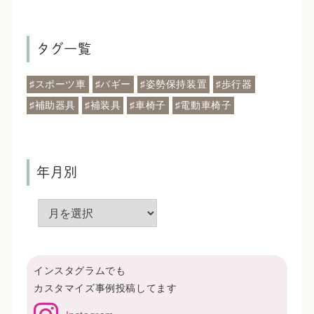
タグ一覧
♯スポーツ車
♯バギー
♯姿勢保持装置
♯歩行器
♯補助器具
♯補装具
♯車椅子
♯電動車椅子
年月別
インスタグラムでも
カスタマイズ事例投稿してます