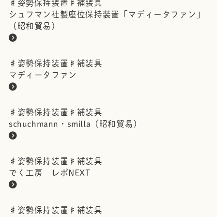
♯
姿勢保持装置
♯
補装具
シュフマン社製座位保持装置「マディータファン」
（昭和貿易）
♯
姿勢保持装置
♯
補装具
マディータファン
♯
姿勢保持装置
♯
補装具
schuchmann・smilla（昭和貿易）
♯
姿勢保持装置
♯
補装具
でく工房 レポNEXT
♯
姿勢保持装置
♯
補装具