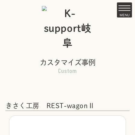
Skip
to
MENU
content
カスタマイズ事例
Custom
きさく工房 REST-wagonⅡ