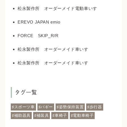
ョ
松永製作所 オーダーメイド電動車いす
ン
EREVO JAPAN emio
FORCE SKIP_R/R
松永製作所 オーダーメイド車いす
松永製作所 オーダーメイド車いす
タグ一覧
♯スポーツ車
♯バギー
♯姿勢保持装置
♯歩行器
♯補助器具
♯補装具
♯車椅子
♯電動車椅子