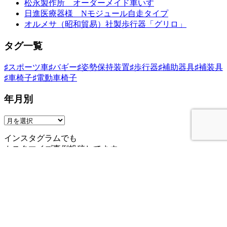
ー
松永製作所 オーダーメイド車いす
日進医療器様 Nモジュール自走タイプ
シ
オルメサ（昭和貿易）社製歩行器「グリロ」
ョ
タグ一覧
ン
♯スポーツ車
♯バギー
♯姿勢保持装置
♯歩行器
♯補助器具
♯補装具
♯車椅子
♯電動車椅子
年月別
インスタグラムでも
カスタマイズ事例投稿してます
Instagram
車椅子・福祉用具・補装具の提案、カスタマイズ
株式会社 K-support岐阜