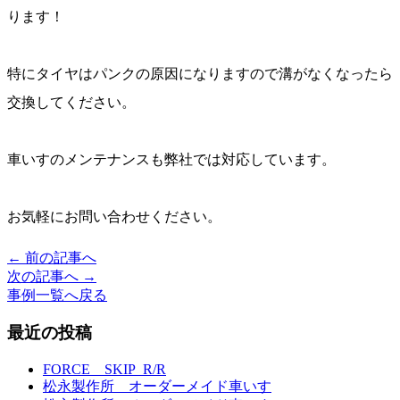
ります！
特にタイヤはパンクの原因になりますので溝がなくなったら
交換してください。
車いすのメンテナンスも弊社では対応しています。
お気軽にお問い合わせください。
← 前の記事へ
投
次の記事へ →
稿
事例一覧へ戻る
ナ
最近の投稿
ビ
FORCE SKIP_R/R
ゲ
松永製作所 オーダーメイド車いす