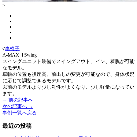
>
♯
車椅子
A-MAXⅡSwing
スイングユニット装備でスイングアウト、イン、着脱が可能
なモデル。
車軸の位置も後座高、前出しの変更が可能なので、身体状況
に応じて調整できるモデルです。
以前のモデルより少し剛性がよくなり、少し軽量になってい
ます。
← 前の記事へ
投
次の記事へ →
稿
事例一覧へ戻る
ナ
最近の投稿
ビ