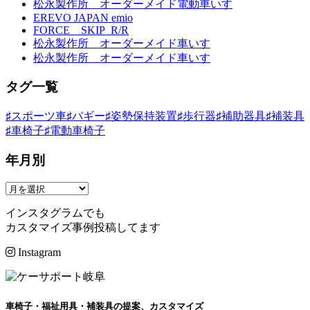
松永製作所 オーダーメイド電動車いす
ゲ
EREVO JAPAN emio
ー
FORCE SKIP_R/R
松永製作所 オーダーメイド車いす
シ
松永製作所 オーダーメイド車いす
ョ
タグ一覧
ン
♯スポーツ車
♯バギー
♯姿勢保持装置
♯歩行器
♯補助器具
♯補装具
♯車椅子
♯電動車椅子
年月別
インスタグラムでも
カスタマイズ事例投稿してます
Instagram
車椅子・福祉用具・補装具の提案、カスタマイズ