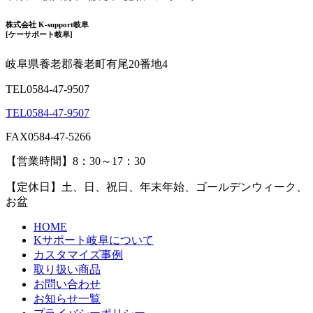
株式会社 K-support岐阜
[ケーサポート岐阜]
岐阜県養老郡養老町有尾20番地4
TEL
0584-47-9507
TEL
0584-47-9507
FAX
0584-47-5266
【
営業時間
】
8：30～17：30
【
定休日
】
土、日、祝日、年末年始、ゴールデンウィーク、
お盆
HOME
Kサポート岐阜について
カスタマイズ事例
取り扱い商品
お問い合わせ
お知らせ一覧